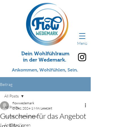
Menü
Dein Wohlfühlraum
in der Wedemark.
Ankommen, Wohlfühlen, Sein.
Beitrag
All Posts
flowwedemark
All Posts
2. Dez. 2024
1 Min. Lesezeit
Gutscheine für das Angebot
Kurse / Workshops
im Flow
Anbieter*innen