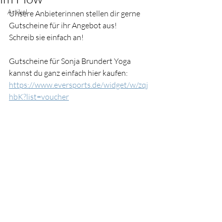
Artikel
Unsere Anbieterinnen stellen dir gerne 
Gutscheine für ihr Angebot aus!
Schreib sie einfach an!
Gutscheine für Sonja Brundert Yoga 
kannst du ganz einfach hier kaufen:
https://www.eversports.de/widget/w/zqj
hbK?list=voucher