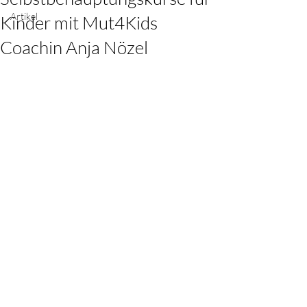
Artikel
Kinder mit Mut4Kids
Coachin Anja Nözel