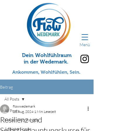
Menü
Dein Wohlfühlraum
in der Wedemark.
Ankommen, Wohlfühlen, Sein.
Beitrag
All Posts
flowwedemark
All Posts
13. Aug. 2024
1 Min. Lesezeit
Resilienz und
Kurse / Workshops
Selbstbehauptungskurse für
Anbieter*innen