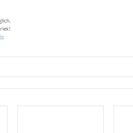
lich.
riek!
de