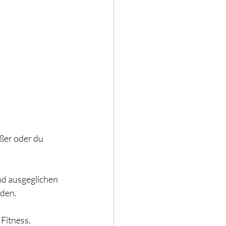
ößer oder du 
nd ausgeglichen 
oden.
 Fitness, 