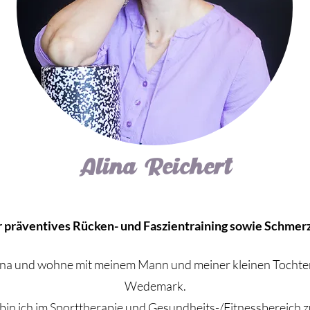
Alina Reichert
ür präventives Rücken- und Faszientraining sowie Schme
Alina und wohne mit meinem Mann und meiner kleinen Tochte
Wedemark.
 bin ich im Sporttherapie und Gesundheits-/Fitnessbereich 