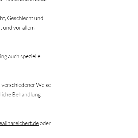
cht, Geschlecht und
 und vor allem
ng auch spezielle
n verschiedener Weise
itliche Behandlung
alinareichert.de
oder