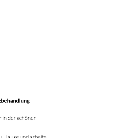
rzbehandlung
r in der schönen
zu Hause und arbeite