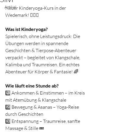
Artikel
Neuer Kinderyoga-Kurs in der 
Wedemark! 🧘‍♀️✨
Was ist Kinderyoga?
Spielerisch, ohne Leistungsdruck: Die 
Übungen werden in spannende 
Geschichten & Tierpose-Abenteuer 
verpackt – begleitet von Klangschale, 
Kalimba und Traumreisen. Ein echtes 
Abenteuer für Körper & Fantasie! 🌈
Wie läuft eine Stunde ab?
1️⃣ Ankommen & Einstimmen – im Kreis 
mit Atemübung & Klangschale
2️⃣ Bewegung & Asanas – Yoga-Reise 
durch Geschichten
3️⃣ Entspannung – Traumreise, sanfte 
Massage & Stille 💤