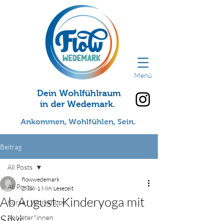
Menü
Dein Wohlfühlraum
in der Wedemark.
Ankommen, Wohlfühlen, Sein.
Beitrag
All Posts
flowwedemark
All Posts
2. Juli
1 Min. Lesezeit
Ab August: Kinderyoga mit
Kurse / Workshops
Silvi
Anbieter*innen