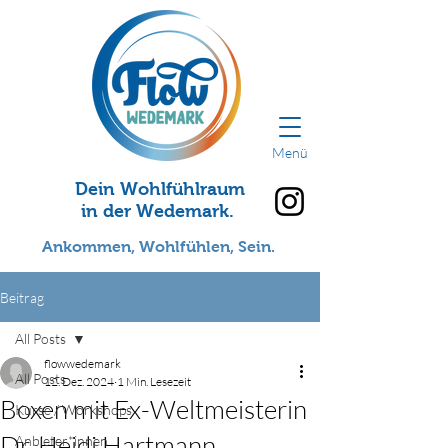
Menü
Dein Wohlfühlraum
in der Wedemark.
Ankommen, Wohlfühlen, Sein.
Beitrag
All Posts
flowwedemark
All Posts
12. Dez. 2024
1 Min. Lesezeit
Boxen mit Ex-Weltmeisterin
Kurse / Workshops
Dr. Heidi Hartmann
Anbieter*innen