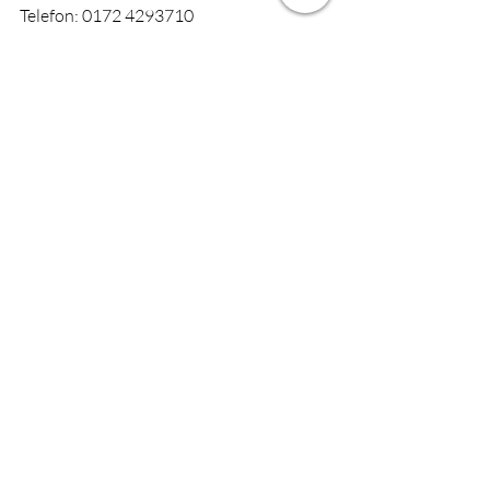
Telefon: 0172 4293710
Email: 
heidi.hartmann@web.de
Homepage: 
www.heidihartmann.de
Aktuelle Beiträge
Alle ansehen