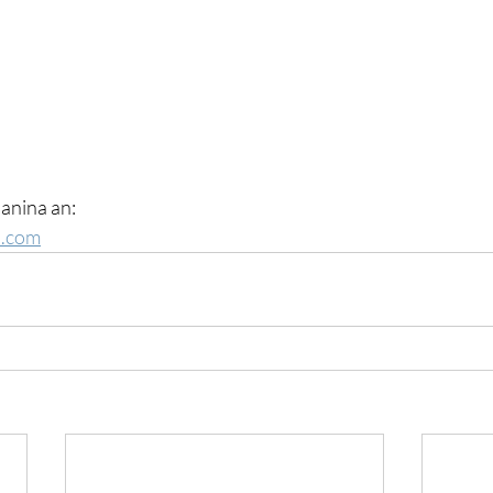
Janina an:
l.com