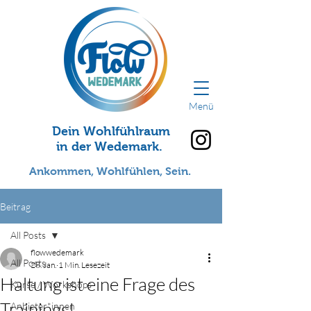
Menü
Dein Wohlfühlraum
in der Wedemark.
Ankommen, Wohlfühlen, Sein.
Beitrag
All Posts
flowwedemark
All Posts
28. Jan.
1 Min. Lesezeit
Haltung ist eine Frage des
Kurse / Workshops
Trainings!
Anbieter*innen