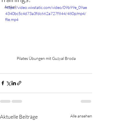
Artikel
https://video.wixstatic.com/video/09b99e_09ae
4340bc5c4d73a3fdc662a727f844/480p/mp4/
file.mp4
Pilates Übungen mit Guzyal Broda
Aktuelle Beiträge
Alle ansehen