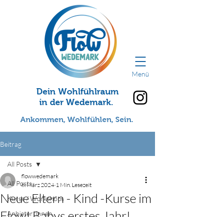
Menü
Dein Wohlfühlraum
in der Wedemark.
Ankommen, Wohlfühlen, Sein.
Beitrag
All Posts
flowwedemark
All Posts
6. März 2024
1 Min. Lesezeit
Neue Eltern - Kind -Kurse im
Kurse / Workshops
Flow! Babys erstes Jahr!
Anbieter*innen