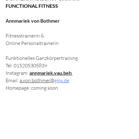
FUNCTIONAL FITNESS
Annmariek von Bothmer 
Fitnesstrainerin & 
Online Personaltrainerin
Funktionelles Ganzkörpertraining 
Tel: 015205305839 
Instagram: 
annmariek.vau.beh 
Email: 
a.von.bothmer@
gmx.de
Homepage: coming soon