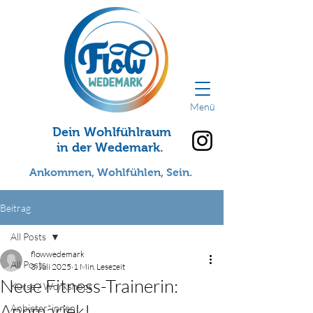
Menü
Dein Wohlfühlraum
in der Wedemark.
Ankommen, Wohlfühlen, Sein.
Beitrag
All Posts
flowwedemark
All Posts
3. Juli 2025
1 Min. Lesezeit
Neue Fitness-Trainerin:
Kurse / Workshops
Annmariek!
Anbieter*innen