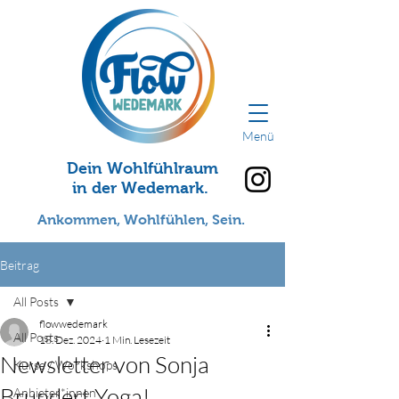
Menü
Dein Wohlfühlraum
in der Wedemark.
Ankommen, Wohlfühlen, Sein.
Beitrag
All Posts
flowwedemark
All Posts
18. Dez. 2024
1 Min. Lesezeit
Newsletter von Sonja
Kurse / Workshops
Brundert Yoga!
Anbieter*innen