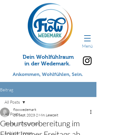
Menü
Dein Wohlfühlraum
in der Wedemark.
Ankommen, Wohlfühlen, Sein.
Beitrag
All Posts
flowwedemark
All Posts
23. Sept. 2023
2 Min. Lesezeit
Geburtsvorbereitung im
Kurse / Workshops
Flow! Immer Freitags ab
Anbieter*innen