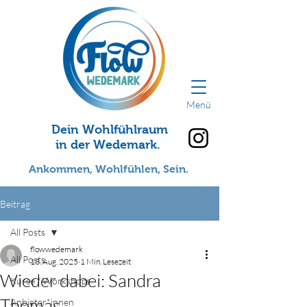
Menü
Dein Wohlfühlraum
in der Wedemark.
Ankommen, Wohlfühlen, Sein.
Beitrag
All Posts
flowwedemark
All Posts
13. Aug. 2025
1 Min. Lesezeit
Wieder dabei: Sandra
Kurse / Workshops
Thomas
Anbieter*innen